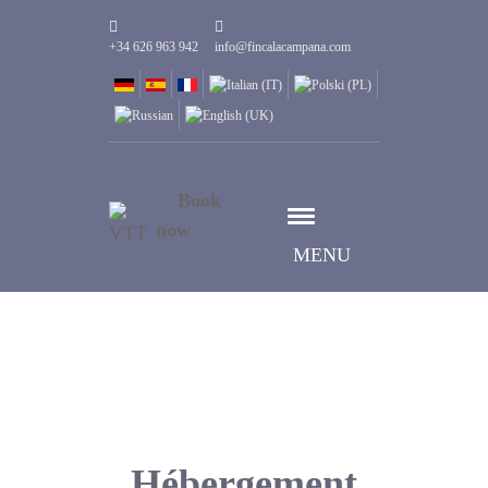
+34 626 963 942
info@fincalacampana.com
Book
now
MENU
Hébergement