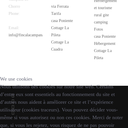
Herbergement
Chorro
via Ferrata
et tourisme
Phone:
+34
Tarifa
rural gite
626 963 942
casa Poniente
camping
Email:
Cottage La
Fotos
info@fincalacampana.com
Pileta
casa Poniente
Cottage La
Hébergement
Cuadra
Cottage La
Pileta
We use cookies
Nous utilisons des cookies sur notre site web. Certains
d’entre eux sont essentiels au fonctionnement du site et
d’autres nous aident à améliorer ce site et l’expérience
utilisateur (cookies traceurs). Vous pouvez décider vous-
même si vous autorisez ou non ces cookies. Merci de noter
que, si vous les rejetez, vous risquez de ne pas pouvoir