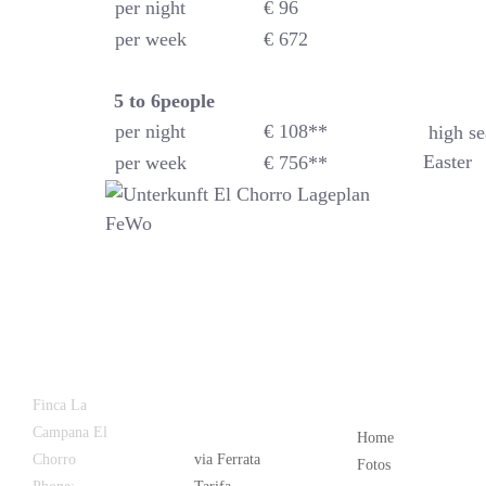
per night
€ 96
per week
€ 672
5 to 6
people
per night
€ 108**
high se
Easter
per week
€ 756**
Latest
Popular
Finca La
News
Campana El
Home
Chorro
via Ferrata
Fotos