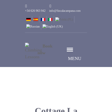
+34 626 963 942
info@fincalacampana.com
Book
now
MENU
Cottage La