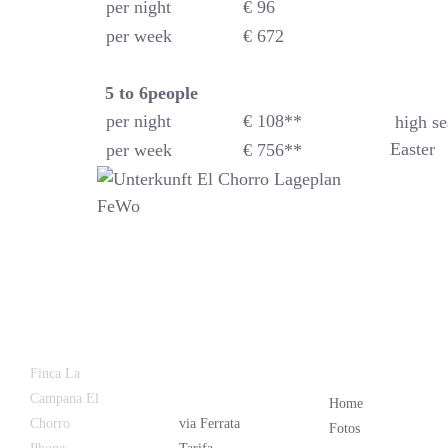
per night
€ 96
per week
€ 672
5 to 6
people
per night
€ 108**
high se
Easter
per week
€ 756**
Latest
Popular
Finca La
News
Campana El
Home
Chorro
via Ferrata
Fotos