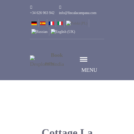
+34 626 963 942
info@fincalacampana.com
Book
now
MENU
Cottage La