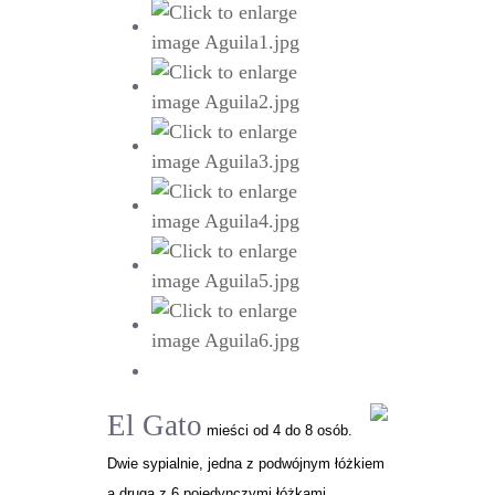
El Gato
mieści od 4 do 8 osób.
Dwie sypialnie, jedna z podwójnym łóżkiem
a druga z 6 pojedynczymi łóżkami,