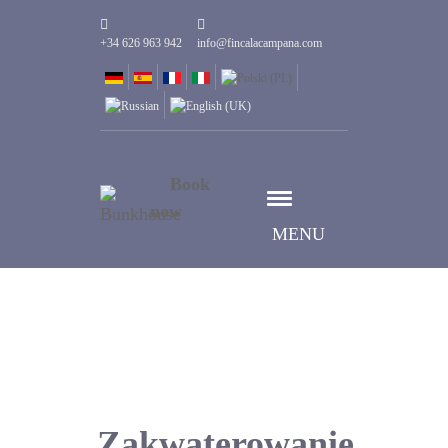
+34 626 963 942
info@fincalacampana.com
Book
now
MENU
Zakwaterowanie