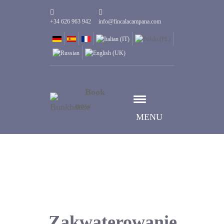
+34 626 963 942
info@fincalacampana.com
Book
now
MENU
Zakwaterowanie