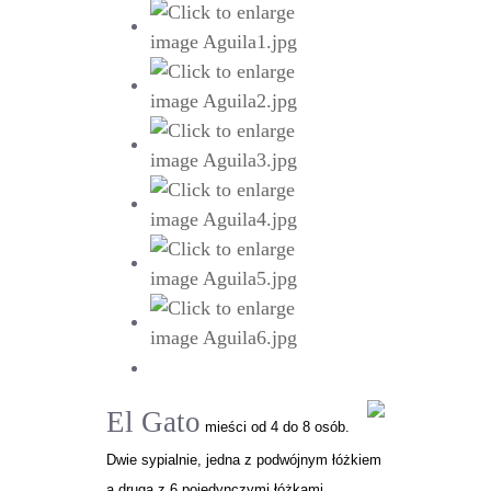
El Gato
mieści od 4 do 8 osób.
Dwie sypialnie, jedna z podwójnym łóżkiem
a druga z 6 pojedynczymi łóżkami,