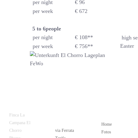
per night
€ 96
per week
€ 672
5 to 6
people
per night
€ 108**
high se
Easter
per week
€ 756**
Latest
Popular
Finca La
News
Campana El
Home
Chorro
via Ferrata
Fotos