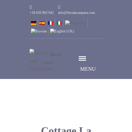
+34 626 963 942
info@fincalacampana.com
Book
now
MENU
Cottage La