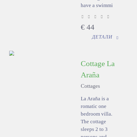
have a swimmi
€
44
ДЕТАЛИ
Cottage La
Araña
Cottages
La Araña is a
romatic one
bedroom villa.
The cottage
sleeps 2 to 3
persons and