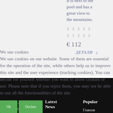
It is next to the
pool and has a
great view to
the mountains.
€
112
We use cookies
ДЕТАЛИ
We use cookies on our website. Some of them are essential
for the operation of the site, while others help us to improve
this site and the user experience (tracking cookies). You can
decide for yourself whether you want to allow cookies or
not. Please note that if you reject them, you may not be able
to use all the functionalities of the site.
Latest
Popular
Finca La
News
Ok
Decline
Campana El
Главная