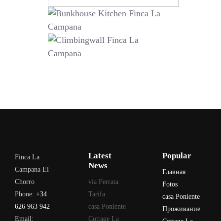
Latest
Popular
Finca La
News
Campana El
Главная
Chorro
via Ferrata
Fotos
Phone:
+34
Tarifa
casa Poniente
626 963 942
casa Poniente
Проживание
Email:
Cottage La