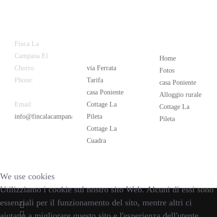
Latest
Popular
Finca La
News
Campana El
Home
Chorro
via Ferrata
Fotos
Phone:
+34
Tarifa
casa Poniente
626 963 942
casa Poniente
Alloggio rurale
Email:
Cottage La
Cottage La
info@fincalacampana.com
Pileta
Pileta
Cottage La
Cuadra
We use cookies
Utilizziamo i cookie sul nostro sito Web. Alcuni di essi sono
essenziali per il funzionamento del sito, mentre altri ci
aiutano a migliorare questo sito e l'esperienza dell'utente