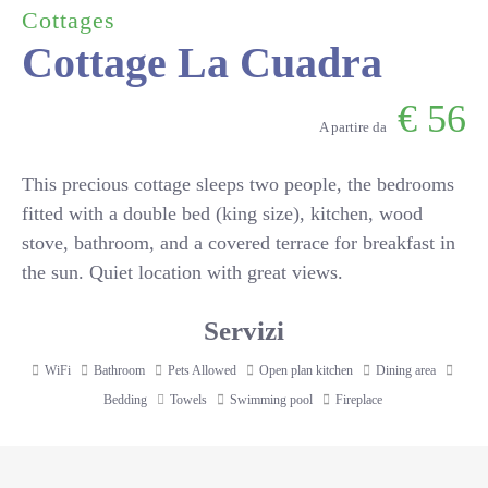
Cottages
Cottage La Cuadra
€
56
A partire da
This precious cottage sleeps two people, the bedrooms
fitted with a double bed (king size), kitchen, wood
stove, bathroom, and a covered terrace for breakfast in
the sun. Quiet location with great views.
Servizi
WiFi
Bathroom
Pets Allowed
Open plan kitchen
Dining area
Bedding
Towels
Swimming pool
Fireplace