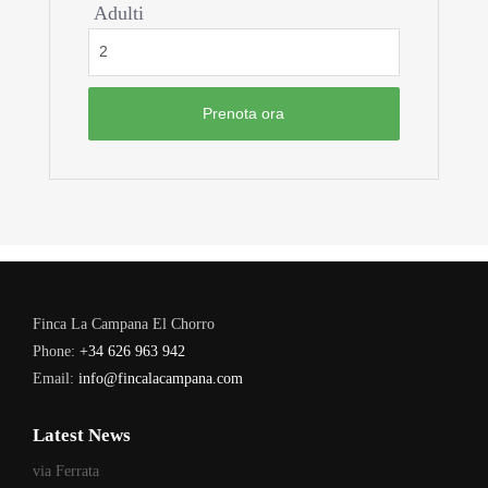
Adulti
Finca La Campana El Chorro
Phone:
+34 626 963 942
Email:
info@fincalacampana.com
Latest News
via Ferrata