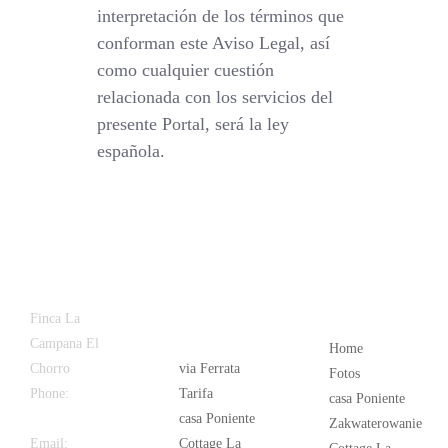
interpretación de los términos que
conforman este Aviso Legal, así
como cualquier cuestión
relacionada con los servicios del
presente Portal, será la ley
española.
Latest
Popular
Finca La
News
Campana El
Home
Chorro
via Ferrata
Fotos
Phone:
+34
Tarifa
casa Poniente
626 963 942
casa Poniente
Zakwaterowanie
Email:
Cottage La