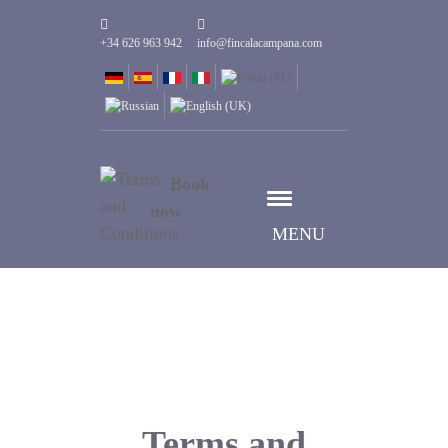
+34 626 963 942
info@fincalacampana.com
Book
now
MENU
Terms and