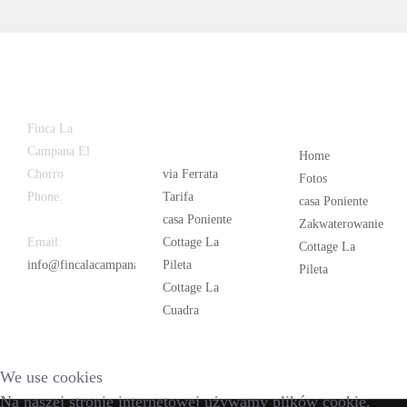
Latest
Popular
Finca La
News
Campana El
Home
Chorro
via Ferrata
Fotos
Phone:
+34
Tarifa
casa Poniente
626 963 942
casa Poniente
Zakwaterowanie
Email:
Cottage La
Cottage La
info@fincalacampana.com
Pileta
Pileta
Cottage La
Cuadra
We use cookies
Na naszej stronie internetowej używamy plików cookie.