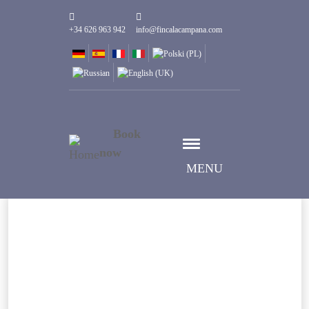
+34 626 963 942
info@fincalacampana.com
Book
now
MENU
Wybierz datę
Data Przyjazdu
Wybierz datę
Data Wyjazdu
Goście
1
Pokoje