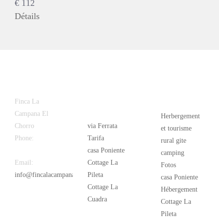
€
112
Détails
Latest
Popular
Finca La
News
Campana El
Herbergement
Chorro
via Ferrata
et tourisme
Phone:
+34
Tarifa
rural gite
626 963 942
casa Poniente
camping
Email:
Cottage La
Fotos
info@fincalacampana.com
Pileta
casa Poniente
Cottage La
Hébergement
Cuadra
Cottage La
Pileta