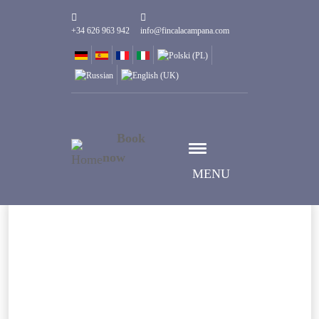
+34 626 963 942
info@fincalacampana.com
Book
now
MENU
Sélectionner date
Date d'Arrivée
Sélectionner date
Date de Départ
Personnes
1
Chambres