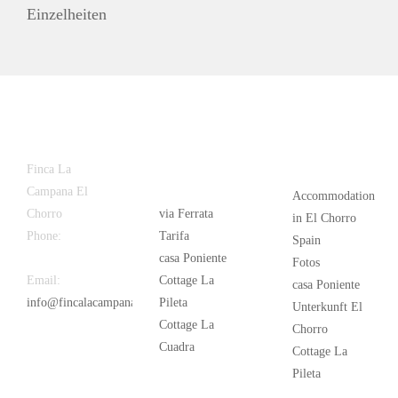
Einzelheiten
Latest
Popular
Finca La
News
Campana El
Accommodation
Chorro
via Ferrata
in El Chorro
Phone:
+34
Tarifa
Spain
626 963 942
casa Poniente
Fotos
Email:
Cottage La
casa Poniente
info@fincalacampana.com
Pileta
Unterkunft El
Cottage La
Chorro
Cuadra
Cottage La
Pileta