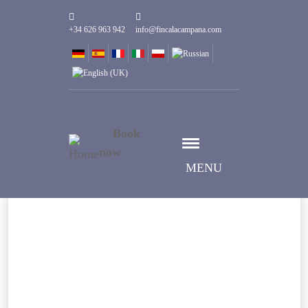
+34 626 963 942
info@fincalacampana.com
Book
now
MENU
Datum auswählen
Anreise
Datum auswählen
Abreise
Gäste
1
Zimmer