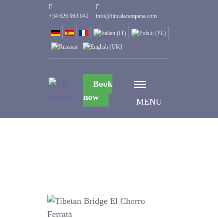
+34 626 963 942
info@fincalacampana.com
Book
now
MENU