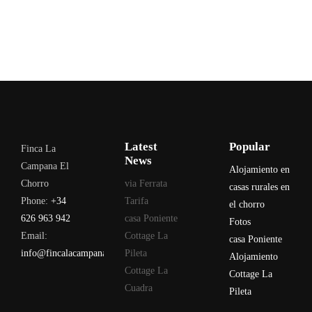
Latest
Popular
Finca La
News
Campana El
Alojamiento en
Chorro
via Ferrata
casas rurales en
Phone:
+34
Tarifa
el chorro
626 963 942
casa Poniente
Fotos
Email:
Cottage La
casa Poniente
info@fincalacampana.com
Pileta
Alojamiento
Cottage La
Cottage La
Cuadra
Pileta