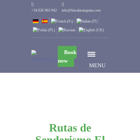
+34 626 963 942
info@fincalacampana.com
Book
now
MENU
Rutas de