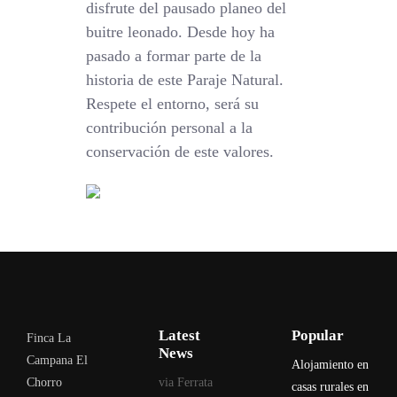
disfrute del pausado planeo del
buitre leonado. Desde hoy ha
pasado a formar parte de la
historia de este Paraje Natural.
Respete el entorno, será su
contribución personal a la
conservación de este valores.
Latest
Popular
Finca La
News
Campana El
Alojamiento en
Chorro
via Ferrata
casas rurales en