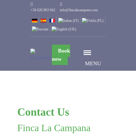
+34 626 963 942
info@fincalacampana.com
Book
now
MENU
Contact Us
Finca La Campana