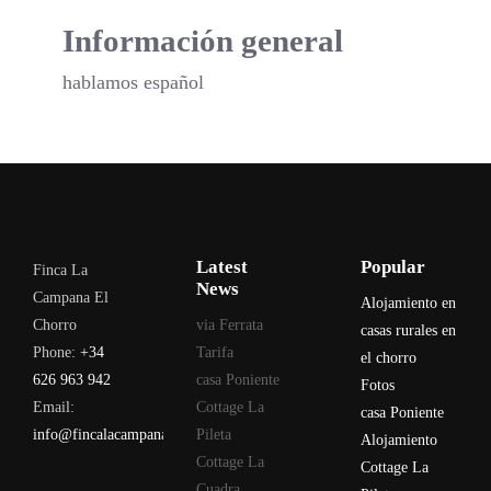
Información general
Información general
hablamos español
Latest
Popular
Finca La
News
Campana El
Alojamiento en
Chorro
via Ferrata
casas rurales en
Phone:
+34
Tarifa
el chorro
626 963 942
casa Poniente
Fotos
Email:
Cottage La
casa Poniente
info@fincalacampana.com
Pileta
Alojamiento
Cottage La
Cottage La
Cuadra