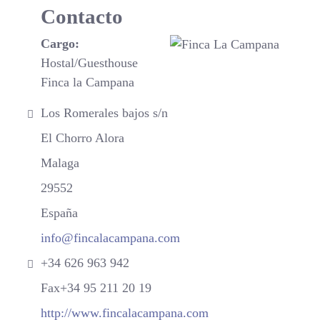
Contacto
Cargo:
Hostal/Guesthouse
Finca la Campana
Dirección postal:
Los Romerales bajos s/n
El Chorro Alora
Malaga
29552
España
Correo electrónico:
info@fincalacampana.com
Teléfono:
+34 626 963 942
Fax:
Fax+34 95 211 20 19
Sitio web:
http://www.fincalacampana.com