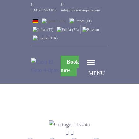
+34 626 963 942
info@fincalacampana.com
Book
now
MENU