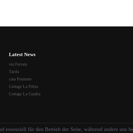
Latest News
via Ferrata
Tarifa
casa Poniente
Cottage La Pileta
Cottage La Cuadra
d essenziell für den Betrieb der Seite, während andere uns h