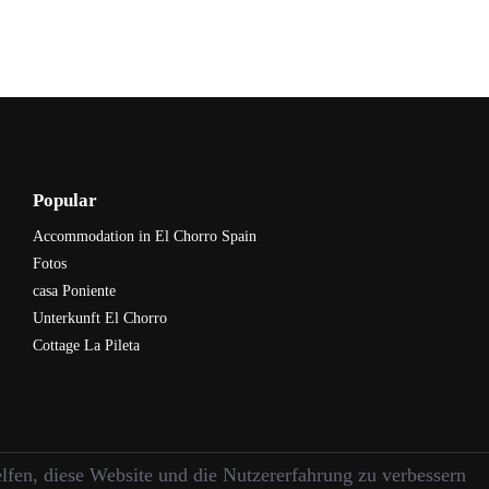
Popular
Accommodation in El Chorro Spain
Fotos
casa Poniente
Unterkunft El Chorro
Cottage La Pileta
elfen, diese Website und die Nutzererfahrung zu verbessern