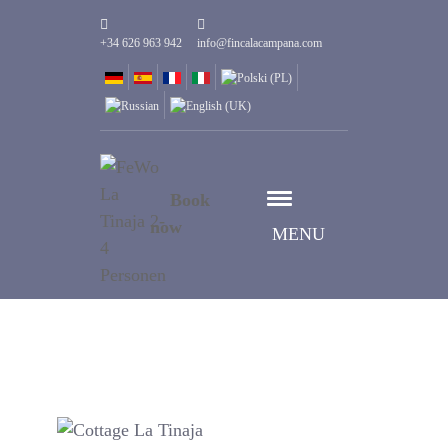
+34 626 963 942
info@fincalacampana.com
Book
now
MENU