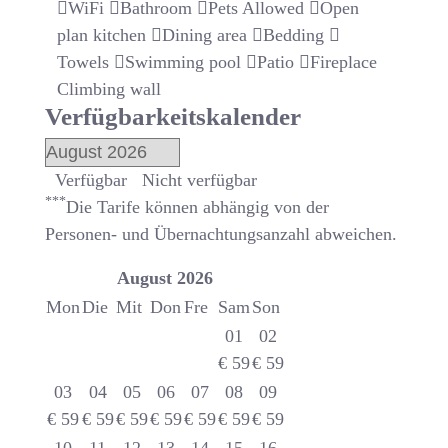
WiFi
Bathroom
Pets Allowed
Open
plan kitchen
Dining area
Bedding
Towels
Swimming pool
Patio
Fireplace
Climbing wall
Verfügbarkeitskalender
Verfügbar
Nicht verfügbar
***
Die Tarife können abhängig von der
Personen- und Übernachtungsanzahl abweichen.
August
2026
Mon
Die
Mit
Don
Fre
Sam
Son
01
02
€
59
€
59
03
04
05
06
07
08
09
€
59
€
59
€
59
€
59
€
59
€
59
€
59