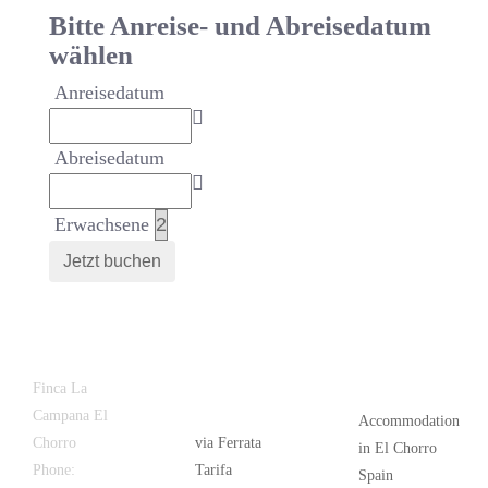
Bitte Anreise- und Abreisedatum
wählen
Anreisedatum
Abreisedatum
Erwachsene
Latest
Popular
Finca La
News
Campana El
Accommodation
Chorro
via Ferrata
in El Chorro
Phone:
+34
Tarifa
Spain