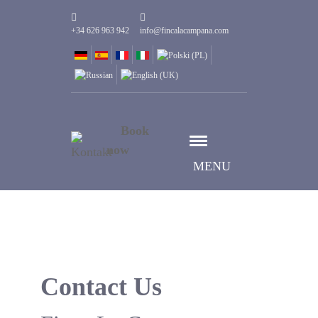
+34 626 963 942
info@fincalacampana.com
Book
now
MENU
Contact Us