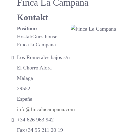
Finca La Campana
Kontakt
Position:
Hostal/Guesthouse
Finca la Campana
Adresse:
Los Romerales bajos s/n
El Chorro Alora
Malaga
29552
España
E-Mail:
info@fincalacampana.com
Telefon:
+34 626 963 942
Fax:
Fax+34 95 211 20 19