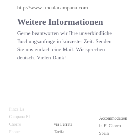
Website:
http://www.fincalacampana.com
Weitere Informationen
Weitere Informationen
Gerne beantworten wir Ihre unverbindliche
Buchungsanfrage in kürzester Zeit. Senden
Sie uns einfach eine Mail. Wir sprechen
deutsch. Vielen Dank!
Latest
Popular
Finca La
News
Campana El
Accommodation
Chorro
via Ferrata
in El Chorro
Phone:
+34
Tarifa
Spain