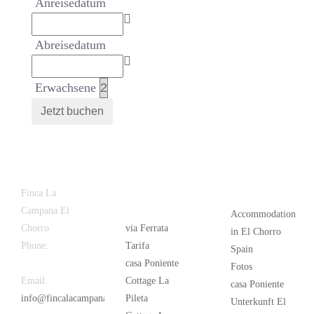
Anreisedatum
Abreisedatum
Erwachsene
Latest
Popular
Finca La
News
Campana El
Accommodation
Chorro
via Ferrata
in El Chorro
Phone:
+34
Tarifa
Spain
626 963 942
casa Poniente
Fotos
Email:
Cottage La
casa Poniente
info@fincalacampana.com
Pileta
Unterkunft El