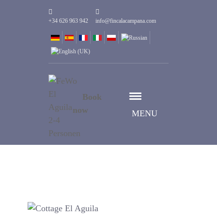
+34 626 963 942
info@fincalacampana.com
Book
now
MENU