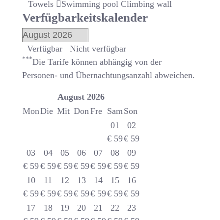
Towels
Swimming pool
Climbing wall
Verfügbarkeitskalender
Verfügbar
Nicht verfügbar
***
Die Tarife können abhängig von der
Personen- und Übernachtungsanzahl abweichen.
August
2026
Mon
Die
Mit
Don
Fre
Sam
Son
01
02
€
59
€
59
03
04
05
06
07
08
09
€
59
€
59
€
59
€
59
€
59
€
59
€
59
10
11
12
13
14
15
16
€
59
€
59
€
59
€
59
€
59
€
59
€
59
17
18
19
20
21
22
23