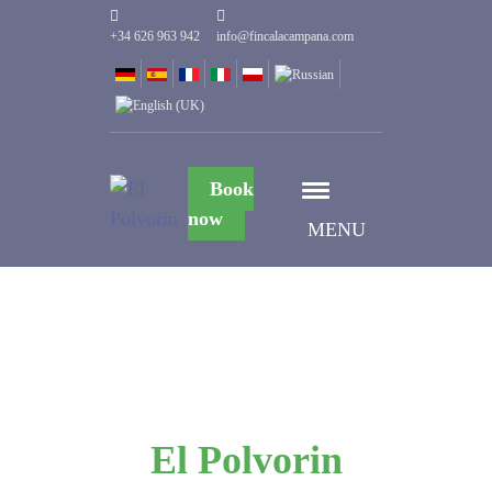
+34 626 963 942
info@fincalacampana.com
Book
now
MENU
El Polvorin