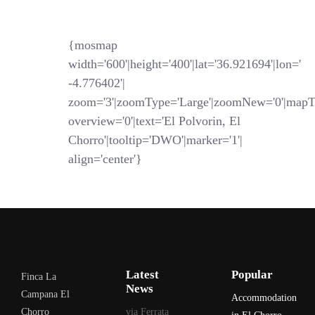
{mosmap
width='600'|height='400'|lat='
36.921694
'|lon='
-4.776402
'|
zoom='3'|zoomType='Large'|zoomNew='0'|mapTyp
overview='0'|text='El Polvorin, El
Chorro'|tooltip='DWO'|marker='1'|
align='center'}
Latest
Popular
Finca La
News
Campana El
Accommodation
Chorro
via Ferrata