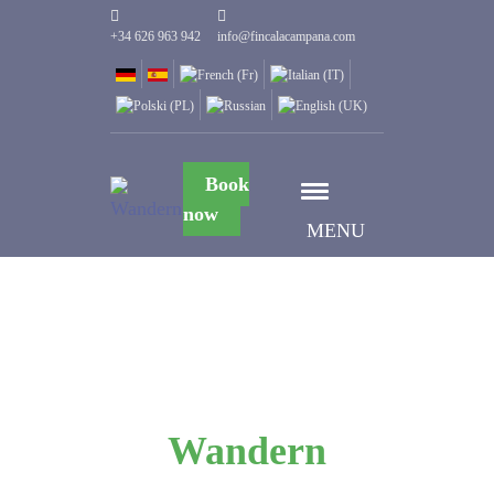
+34 626 963 942
info@fincalacampana.com
Book
now
MENU
Wandern