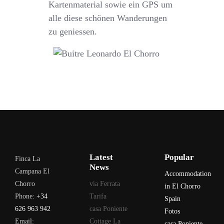
Kartenmaterial sowie ein GPS um
alle diese schönen Wanderungen
zu geniessen.
Latest
Popular
Finca La
News
Campana El
Accommodation
Chorro
via Ferrata
in El Chorro
Phone:
+34
Tarifa
Spain
626 963 942
casa Poniente
Fotos
Email:
Cottage La
casa Poniente