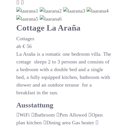
Cottage La Araña
Cottages
ab
€
56
La Araña is a romatic one bedroom villa. The
cottage sleeps 2 to 3 persons and consists of
a bedroom with a double bed and a single
bed, a fully equipped kitchen, bathroom with
shower and an outdoor terasse for a
breakfast in the sun.
Ausstattung
WiFi
Bathroom
Pets Allowed
Open
plan kitchen
Dining area
Gas heater