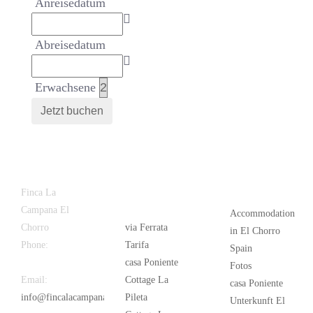
Anreisedatum
Abreisedatum
Erwachsene
Latest
Popular
Finca La
News
Campana El
Accommodation
Chorro
via Ferrata
in El Chorro
Phone:
+34
Tarifa
Spain
626 963 942
casa Poniente
Fotos
Email:
Cottage La
casa Poniente
info@fincalacampana.com
Pileta
Unterkunft El