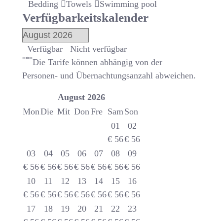
Bedding
Towels
Swimming pool
Verfügbarkeitskalender
Verfügbar
Nicht verfügbar
***
Die Tarife können abhängig von der
Personen- und Übernachtungsanzahl abweichen.
August
2026
Mon
Die
Mit
Don
Fre
Sam
Son
01
02
€
56
€
56
03
04
05
06
07
08
09
€
56
€
56
€
56
€
56
€
56
€
56
€
56
10
11
12
13
14
15
16
€
56
€
56
€
56
€
56
€
56
€
56
€
56
17
18
19
20
21
22
23