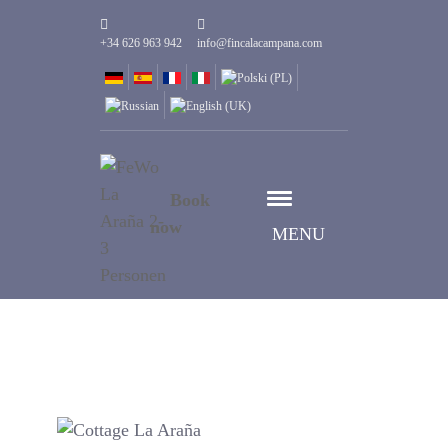
+34 626 963 942
info@fincalacampana.com
Book
now
MENU