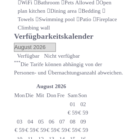
WiFi
Bathroom
Pets Allowed
Open
plan kitchen
Dining area
Bedding
Towels
Swimming pool
Patio
Fireplace
Climbing wall
Verfügbarkeitskalender
Verfügbar
Nicht verfügbar
***
Die Tarife können abhängig von der
Personen- und Übernachtungsanzahl abweichen.
August
2026
Mon
Die
Mit
Don
Fre
Sam
Son
01
02
€
59
€
59
03
04
05
06
07
08
09
€
59
€
59
€
59
€
59
€
59
€
59
€
59