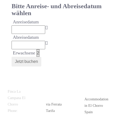
Bitte Anreise- und Abreisedatum
wählen
Anreisedatum
Abreisedatum
Erwachsene
Latest
Popular
Finca La
News
Campana El
Accommodation
Chorro
via Ferrata
in El Chorro
Phone:
+34
Tarifa
Spain