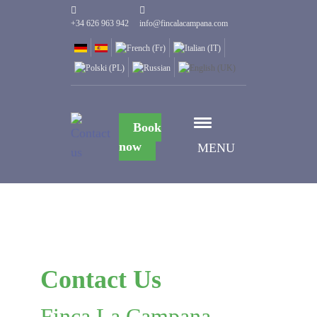
+34 626 963 942
info@fincalacampana.com
Book
now
MENU
Contact Us
Finca La Campana