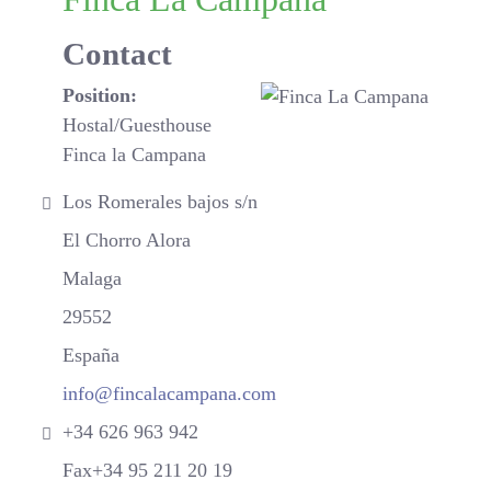
Contact
Position:
Hostal/Guesthouse
Finca la Campana
Address:
Los Romerales bajos s/n
El Chorro Alora
Malaga
29552
España
Email:
info@fincalacampana.com
Phone:
+34 626 963 942
Fax:
Fax+34 95 211 20 19