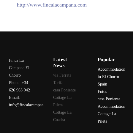
Website:
http://www.fincalacampana.com
Latest
Popular
Finca La
News
Campana El
Accommodation
Chorro
via Ferrata
in El Chorro
Phone:
+34
Tarifa
Spain
626 963 942
casa Poniente
Fotos
Email:
Cottage La
casa Poniente
info@fincalacampana.com
Pileta
Accommodation
Cottage La
Cottage La
Cuadra
Pileta